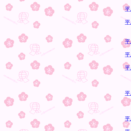
平
平
平
平
平
平
平